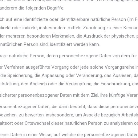
anderem die folgenden Begriffe:
h auf eine identifizierte oder identifizierbare natürliche Person (im
ie direkt oder indirekt, insbesondere mittels Zuordnung zu einer Ke
der mehreren besonderen Merkmalen, die Ausdruck der physischen, p
 natürlichen Person sind, identifiziert werden kann.
zierbare natürliche Person, deren personenbezogene Daten von dem für
ierter Verfahren ausgeführte Vorgang oder jede solche Vorgangsre
, die Speicherung, die Anpassung oder Veränderung, das Auslesen, d
itstellung, den Abgleich oder die Verknüpfung, die Einschränkung, d
peicherter personenbezogener Daten mit dem Ziel, ihre künftige Vera
ng personenbezogener Daten, die darin besteht, dass diese persone
 beziehen, zu bewerten, insbesondere, um Aspekte bezüglich Arbeitsle
thaltsort oder Ortswechsel dieser natürlichen Person zu analysieren 
ener Daten in einer Weise, auf welche die personenbezogenen Daten