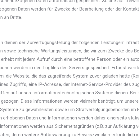
sonenbezogenen Daten automatisch gespeichert. Solche auf freiwilli
ezogenen Daten werden für Zwecke der Bearbeitung oder der Kontak
 an Dritte.
ienen der Zurverfügungstellung der folgenden Leistungen: Infrastr
n sowie technische Wartungsleistungen, die wir zum Zwecke des Betri
 erhebt mit jedem Aufruf durch eine betroffene Person oder ein aut
tionen werden in den Logfiles des Servers gespeichert. Erfasst we
die Website, die das zugreifende System zuvor geladen hatte (Refer
nes Zugriffs, eine IP-Adresse, der Internet-Service-Provider des z
riffen auf unsere informationstechnologischen Systeme dienen. Bei 
 gezogen. Diese Informationen werden vielmehr benötigt, um unsere I
 Systeme zu gewährleisten sowie um Strafverfolgungsbehörden im Fal
 erhobenen Daten und Informationen werden daher einerseits statis
-Informationen werden aus Sicherheitsgründen (z.B. zur Aufklärung 
ten, deren weitere Aufbewahrung zu Beweiszwecken erforderlich ist, 