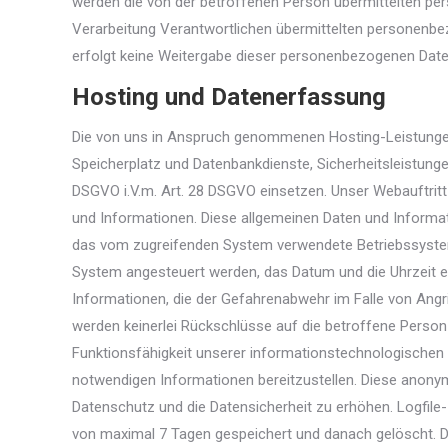
werden die von der betroffenen Person übermittelten per
Verarbeitung Verantwortlichen übermittelten personenb
erfolgt keine Weitergabe dieser personenbezogenen Daten
Hosting und Datenerfassung
Die von uns in Anspruch genommenen Hosting-Leistungen d
Speicherplatz und Datenbankdienste, Sicherheitsleistunge
DSGVO i.V.m. Art. 28 DSGVO einsetzen. Unser Webauftritt
und Informationen. Diese allgemeinen Daten und Informa
das vom zugreifenden System verwendete Betriebssystem, 
System angesteuert werden, das Datum und die Uhrzeit ei
Informationen, die der Gefahrenabwehr im Falle von Ang
werden keinerlei Rückschlüsse auf die betroffene Person
Funktionsfähigkeit unserer informationstechnologischen
notwendigen Informationen bereitzustellen. Diese anonym
Datenschutz und die Datensicherheit zu erhöhen. Logfile
von maximal 7 Tagen gespeichert und danach gelöscht. Da