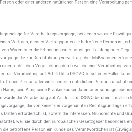
n Person oder einer anderen natürlichen Person eine Verarbeitung pe
tsgrundlage für Verarbeitungsvorgänge, bei denen wir eine Einwillig
nes Vertrags, dessen Vertragspartei die betroffene Person ist, erfor
ung von Waren oder die Erbringung einer sonstigen Leistung oder Gege
ungsvorgänge die zur Durchführung vorvertraglicher Maßnahmen erforde
 einer rechtlichen Verpflichtung durch welche eine Verarbeitung von
siert die Verarbeitung auf Art. 6 I lit. c DSGVO. In seltenen Fällen 
troffenen Person oder einer anderen natürlichen Person zu schützen.
n Name, sein Alter, seine Krankenkassendaten oder sonstige lebensw
würde die Verarbeitung auf Art. 6 I lit. d DSGVO beruhen. Letztlich 
ungsvorgänge, die von keiner der vorgenannten Rechtsgrundlagen erf
Dritten erforderlich ist, sofern die Interessen, Grundrechte und Gr
tattet, weil sie durch den Europäischen Gesetzgeber besonders erw
n die betroffene Person ein Kunde des Verantwortlichen ist (Erwäg