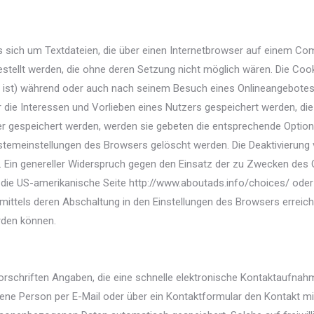
s sich um Textdateien, die über einen Internetbrowser auf einem C
estellt werden, die ohne deren Setzung nicht möglich wären. Die Coo
 ist) während oder auch nach seinem Besuch eines Onlineangebotes
r die Interessen und Vorlieben eines Nutzers gespeichert werden, d
r gespeichert werden, werden sie gebeten die entsprechende Option
ystemeinstellungen des Browsers gelöscht werden. Die Deaktivierung 
 Ein genereller Widerspruch gegen den Einsatz der zu Zwecken des O
ber die US-amerikanische Seite http://www.aboutads.info/choices/ ode
ittels deren Abschaltung in den Einstellungen des Browsers erreich
rden können.
n Vorschriften Angaben, die eine schnelle elektronische Kontaktauf
ene Person per E-Mail oder über ein Kontaktformular den Kontakt mi