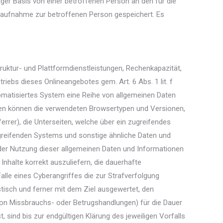
ger Basis von einer betroffenen Person an den für die
taufnahme zur betroffenen Person gespeichert. Es
uktur- und Plattformdienstleistungen, Rechenkapazität,
ebs dieses Onlineangebotes gem. Art. 6 Abs. 1 lit. f
omatisiertes System eine Reihe von allgemeinen Daten
rden können die verwendeten Browsertypen und Versionen,
rer), die Unterseiten, welche über ein zugreifendes
ugreifenden Systems und sonstige ähnliche Daten und
der Nutzung dieser allgemeinen Daten und Informationen
nhalte korrekt auszuliefern, die dauerhafte
le eines Cyberangriffes die zur Strafverfolgung
tisch und ferner mit dem Ziel ausgewertet, den
von Missbrauchs- oder Betrugshandlungen) für die Dauer
sind bis zur endgültigen Klärung des jeweiligen Vorfalls