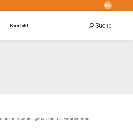
E-
Mail
page
Suche
Kontakt
Search:
opens
in
new
window
n uns erhobenen, genutzten und verarbeiteten