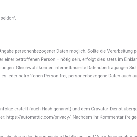
seldorf.
e Angabe personenbezogener Daten möglich. Sollte die Verarbeitung
r einer betroffenen Person – nötig sein, erfolgt dies stets im Ein
ngen. Gleichwohl können internetbasierte Datenübertragungen Siche
 es jeder betroffenen Person frei, personenbezogene Daten auch auf
nfolge erstellt (auch Hash genannt) und dem Gravatar-Dienst überge
er: https://automattic.com/privacy/. Nachdem Ihr Kommentar freigegeb
iten, die durch den Europäischen Richtlinien- und Verordnungsgebe